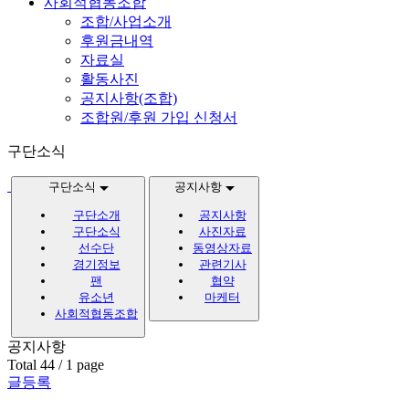
사회적협동조합
조합/사업소개
후원금내역
자료실
활동사진
공지사항(조합)
조합원/후원 가입 신청서
구단소식
구단소식
공지사항
구단소개
공지사항
구단소식
사진자료
선수단
동영상자료
경기정보
관련기사
팬
협약
유소년
마케터
사회적협동조합
공지사항
Total 44 / 1 page
글등록