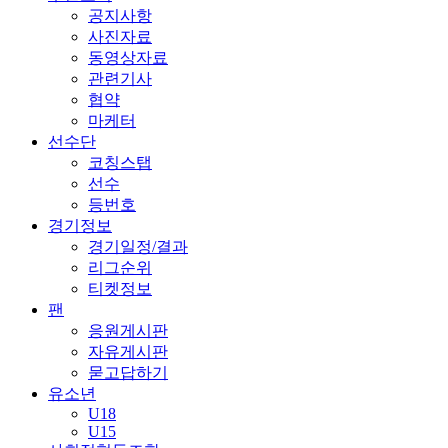
공지사항
사진자료
동영상자료
관련기사
협약
마케터
선수단
코칭스탭
선수
등번호
경기정보
경기일정/결과
리그순위
티켓정보
팬
응원게시판
자유게시판
묻고답하기
유소년
U18
U15