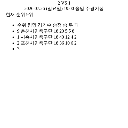
2
VS
1
2026.07.26 (일요일)
19:00
송암 주경기장
현재 순위 9위
순위
팀명
경기수
승점
승
무
패
9
춘천시민축구단
18
20
5
5
8
1
시흥시민축구단
18
40
12
4
2
2
포천시민축구단
18
36
10
6
2
3