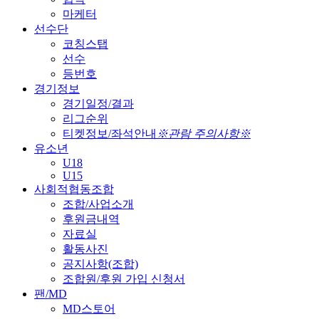
마케터
선수단
코칭스탭
선수
등번호
경기정보
경기일정/결과
리그순위
티켓정보/좌석안내
※관람 주의사항※
유소년
U18
U15
사회적협동조합
조합/사업소개
후원금내역
자료실
활동사진
공지사항(조합)
조합원/후원 가입 신청서
팬/MD
MD스토어