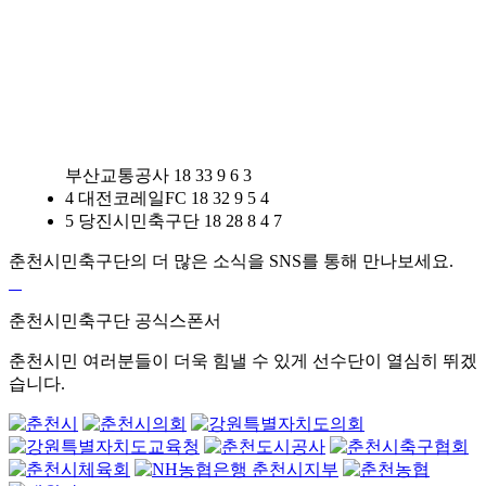
부산교통공사
18
33
9
6
3
4
대전코레일FC
18
32
9
5
4
5
당진시민축구단
18
28
8
4
7
춘천시민축구단의 더 많은 소식을 SNS를 통해 만나보세요.
춘천시민축구단 공식스폰서
춘천시민 여러분들이 더욱 힘낼 수 있게 선수단이 열심히 뛰겠
습니다.