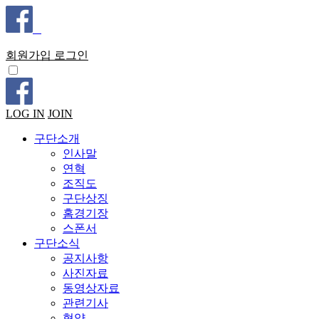
회원가입
로그인
LOG IN
JOIN
구단소개
인사말
연혁
조직도
구단상징
홈경기장
스폰서
구단소식
공지사항
사진자료
동영상자료
관련기사
협약