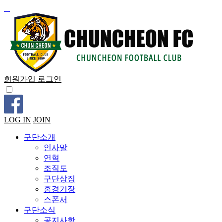
회원가입
로그인
LOG IN
JOIN
구단소개
인사말
연혁
조직도
구단상징
홈경기장
스폰서
구단소식
공지사항