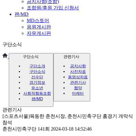
공지사항(조합)
조합원/후원 가입 신청서
팬/MD
MD스토어
응원게시판
자유게시판
구단소식
구단소식
관련기사
구단소개
공지사항
구단소식
사진자료
선수단
동영상자료
경기정보
관련기사
유소년
협약
사회적협동조합
마케터
팬/MD
관련기사
[스포츠서울]육동한 춘천시장, 춘천시민축구단 홈경기 개막식
참석
춘천시민축구단
141회
2024-03-18 14:52:46