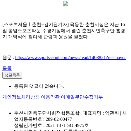
[스포츠서울ㅣ춘천=김기원기자] 육동한 춘천시장은 지난 16
일 송암스포츠타운 주경기장에서 열린 춘천시민축구단 홈경
기 개막식에 참여해 관람과 응원을 펼쳤다.
원문 :
https://www.sportsseoul.com/news/read/1408821?ref=naver
목록
댓글목록
등록된 댓글이 없습니다.
개인정보처리방침
이용약관
이메일무단수집거부
춘천시민축구단사회적협동조합 | 대표자명 : 임관휘 | 사
업자등록번호 : 289-82-00477
설립인가번호 : 2021-1371-SO-4975호