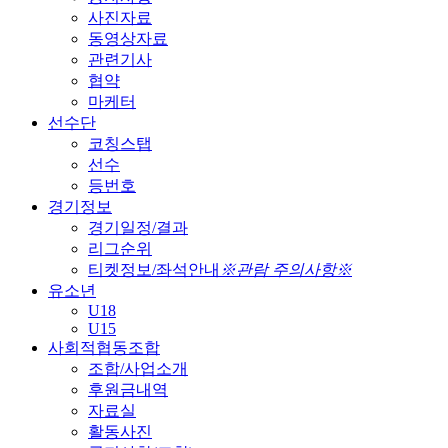
사진자료
동영상자료
관련기사
협약
마케터
선수단
코칭스탭
선수
등번호
경기정보
경기일정/결과
리그순위
티켓정보/좌석안내
※관람 주의사항※
유소년
U18
U15
사회적협동조합
조합/사업소개
후원금내역
자료실
활동사진