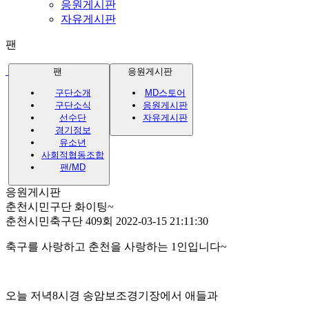
응원게시판
자유게시판
팬
팬
응원게시판
구단소개
MD스토어
구단소식
응원게시판
선수단
자유게시판
경기정보
유소년
사회적협동조합
팬/MD
응원게시판
춘천시민구단 화이팅~
춘천시민축구단
409회
2022-03-15 21:11:30
축구를 사랑하고 춘천을 사랑하는 1인입니다~
오늘 저녁8시경 송암보조경기장에서 애들과