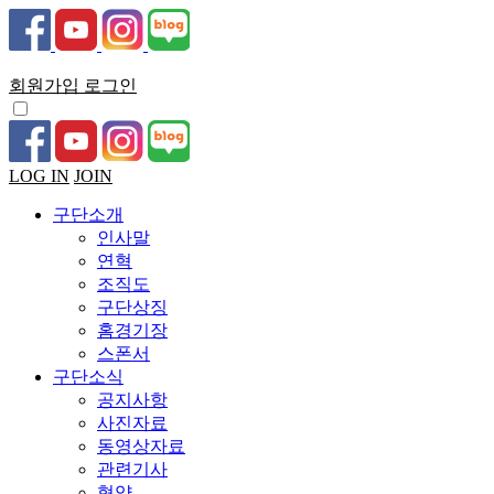
회원가입
로그인
LOG IN
JOIN
구단소개
인사말
연혁
조직도
구단상징
홈경기장
스폰서
구단소식
공지사항
사진자료
동영상자료
관련기사
협약