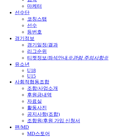
마케터
선수단
코칭스탭
선수
등번호
경기정보
경기일정/결과
리그순위
티켓정보/좌석안내
※관람 주의사항※
유소년
U18
U15
사회적협동조합
조합/사업소개
후원금내역
자료실
활동사진
공지사항(조합)
조합원/후원 가입 신청서
팬/MD
MD스토어